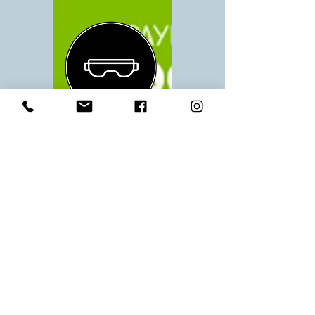
Lunettes
de sport
Natation, course à pied…
Nous vous équipons avec des
lunettes de sport à la vue avec
les marques Julbo et Demetz.