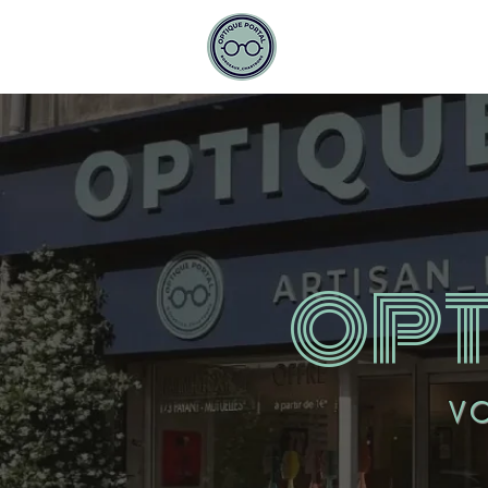
ACCUEIL
SER
OPT
V