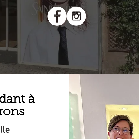
dant à
rons
lle