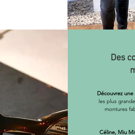
Des co
m
Découvrez une 
les plus grande
montures fa
Céline, Miu Miu