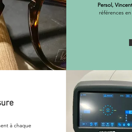
Persol, Vincen
références en
sure
ent à chaque