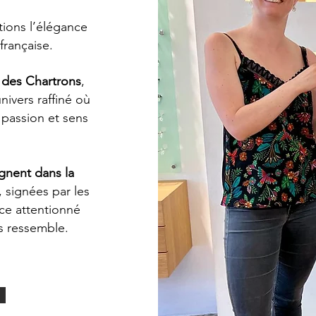
ions l’élégance
 française.
 des Chartrons
,
ivers raffiné où
 passion et sens
gnent dans la
, signées par les
ice attentionné
us ressemble.