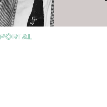
 PORTAL
HEURES D'OUVERTURE:
Lundi - Vendredi : 10h - 19h
Samedi : 10h - 13h / 14h - 19h
49 cours Portal
33000 Bordeaux
optique.portal@gmail.com
​Tél : 05 57 85 83 50