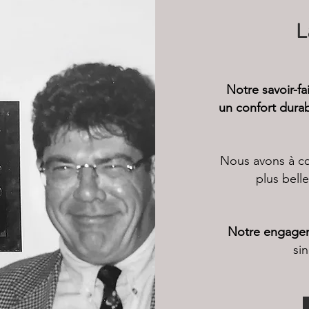
L
Notre savoir-fa
un confort durab
Nous avons à cœ
plus bell
Notre engagem
si